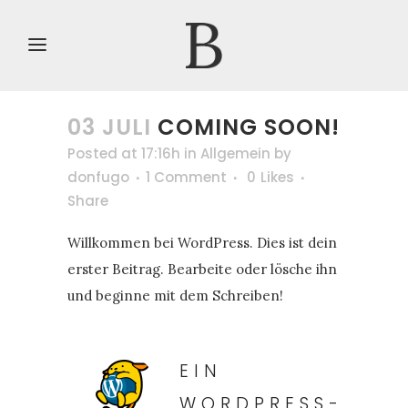
03 JULI
COMING SOON!
Posted at 17:16h
in
Allgemein
by
donfugo
1 Comment
0
Likes
Share
Willkommen bei WordPress. Dies ist dein
erster Beitrag. Bearbeite oder lösche ihn
und beginne mit dem Schreiben!
EIN
WORDPRESS-